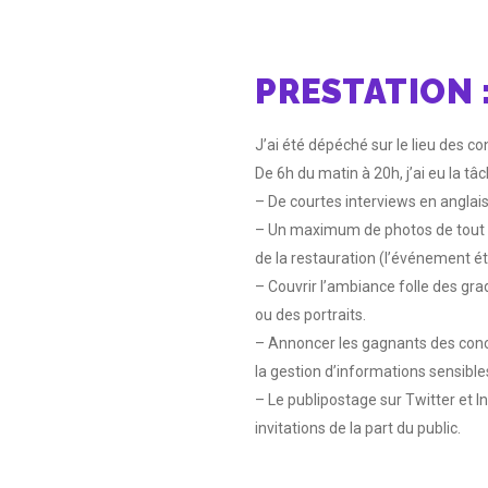
PRESTATION 
J’ai été dépéché sur le lieu des c
De 6h du matin à 20h, j’ai eu la tâ
– De courtes interviews en anglai
– Un maximum de photos de tout ce
de la restauration (l’événement é
– Couvrir l’ambiance folle des gr
ou des portraits.
– Annoncer les gagnants des conco
la gestion d’informations sensible
– Le publipostage sur Twitter et 
invitations de la part du public.