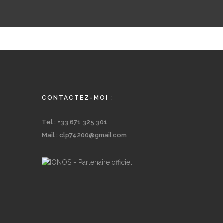
CONTACTEZ-MOI :
Tel : +33 671 325 301
Mail : clp74200@gmail.com