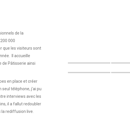
ionnels de la
e 200 000
r que les visiteurs sont
née. Il accueille
e Pâtisserie ainsi
pes en place et créer
eul téléphone, j’ai pu
tre interviews avec les
s, il a fallut redoubler
la rediffusion live.